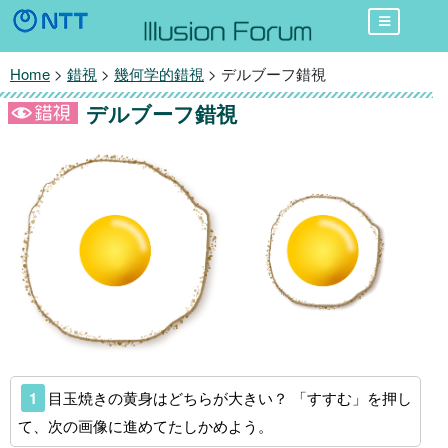
Home
>
錯視
>
幾何学的錯視
> デルブーフ錯視
デルブーフ錯視
1
目玉焼きの黄身はどちらが大きい？ 「すすむ」を押し
て、次の画像に進めてたしかめよう。