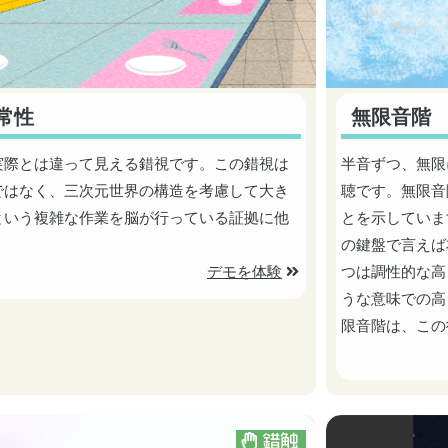
常性
無限音階
実際とは違って見える錯視です。この錯視は
半音ずつ、無限
ではなく、三次元世界の構造を考慮して大き
聴です。無限音
という複雑な作業を脳が行っている証拠に他
とを示していま
。
の鍵盤で言えば
デモを体験
つは調性的な高
うな意味での高
限音階は、この