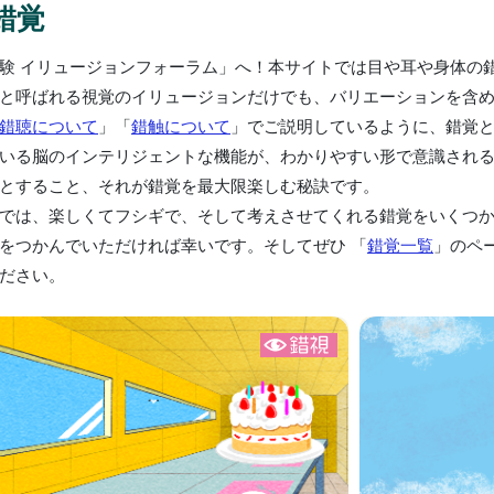
錯覚
験 イリュージョンフォーラム」へ！本サイトでは目や耳や身体の
と呼ばれる視覚のイリュージョンだけでも、バリエーションを含め
錯聴について
」「
錯触について
」でご説明しているように、錯覚
いる脳のインテリジェントな機能が、わかりやすい形で意識され
とすること、それが錯覚を最大限楽しむ秘訣です。
では、楽しくてフシギで、そして考えさせてくれる錯覚をいくつ
をつかんでいただければ幸いです。そしてぜひ 「
錯覚一覧
」のペ
ださい。