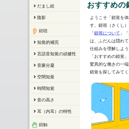
おすすめの
だまし絵
陰影
ようこそ「錯覚を体
す。錯視（さくし）
錯聴
「
錯視について
」「
は、ふだんは隠れて
知覚的補完
仕組みを理解しよう
言語音知覚の頑健性
「おすすめの錯覚」
驚異的な働きの一端
音脈分凝
錯覚を探してみてく
空間知覚
時間知覚
音の高さ
耳（内耳）の特性
錯触