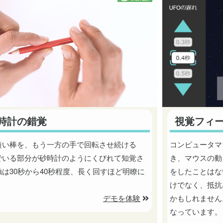
時計の錯覚
視覚フィ
短い棒を、もう一方の手で回転させ続ける
コンピュータマ
でいる部分が砂時計のようにくびれて知覚さ
き、マウスの動
は30秒から40秒程度、長く回すほど明瞭に
をしたことはな
。
けでなく、抵抗
デモを体験
かもしれません
なっています。