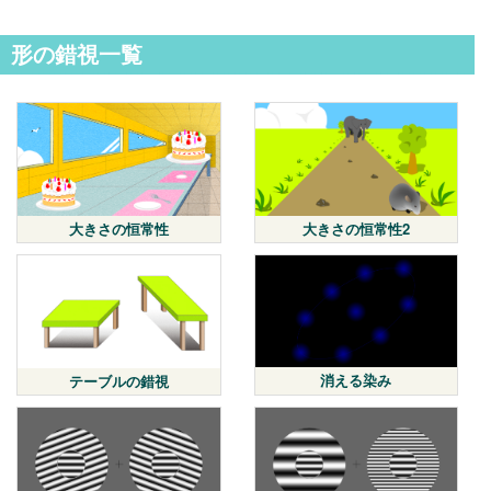
形の錯視一覧
大きさの恒常性
大きさの恒常性2
消える染み
テーブルの錯視