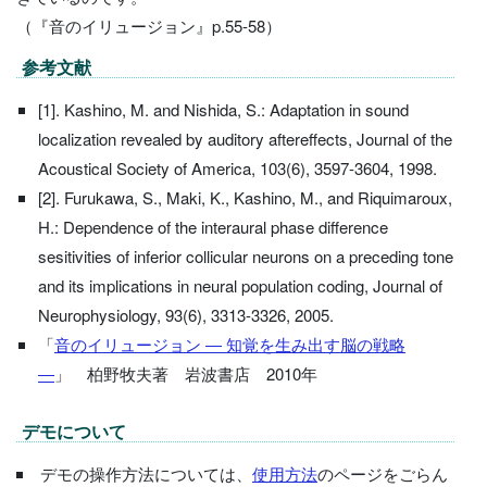
（『音のイリュージョン』p.55-58）
参考文献
[1]. Kashino, M. and Nishida, S.: Adaptation in sound
localization revealed by auditory aftereffects, Journal of the
Acoustical Society of America, 103(6), 3597-3604, 1998.
[2]. Furukawa, S., Maki, K., Kashino, M., and Riquimaroux,
H.: Dependence of the interaural phase difference
sesitivities of inferior collicular neurons on a preceding tone
and its implications in neural population coding, Journal of
Neurophysiology, 93(6), 3313-3326, 2005.
「
音のイリュージョン ― 知覚を生み出す脳の戦略
―
」 柏野牧夫著 岩波書店 2010年
デモについて
デモの操作方法については、
使用方法
のページをごらん