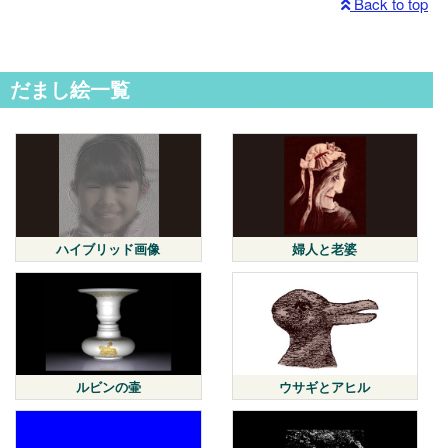
Back to top
だまし絵一覧
ハイブリッド画像
婦人と老婆
ルビンの壷
ウサギとアヒル