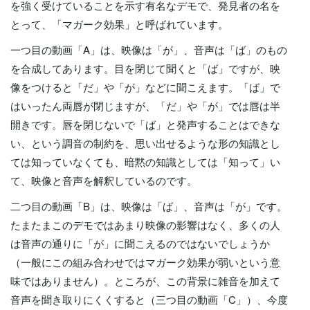
を強く受けていることを示す有名なデモで、発見者の名を
とって、「マガーク効果」と呼ばれています。
一つ目の動画「A」は、映像は「が」、音声は「ば」のもの
を合成してあります。目を閉じて聞くと「ば」ですが、映
像をつけると「だ」や「が」などに聞こえます。「ば」で
はいったん両唇が閉じますが、「だ」や「が」では唇は半
開きです。唇を閉じないで「ば」と発声することはできな
い、という調音の制約を、思い出せるような形の知識とし
ては知っていなくても、暗黙の知識としては「知って」い
て、映像と音声を解釈しているのです。
二つ目の動画「B」は、映像は「ば」、音声は「が」です。
たまたまこのデモではあまり映像の影響はなく、多くの人
は音声の通りに「が」に聞こえるのではないでしょうか
（一般にこの組み合わせではマガーク効果が弱いという意
味ではありません）。ところが、この背景に雑音を加えて
音声を聞き取りにくくすると（三つ目の動画「C」）、今度