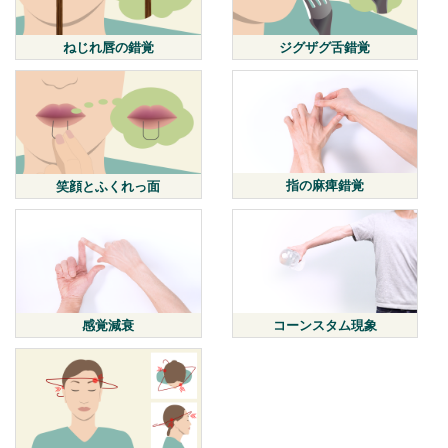
ねじれ唇の錯覚
ジグザグ舌錯覚
指の麻痺錯覚
笑顔とふくれっ面
感覚減衰
コーンスタム現象